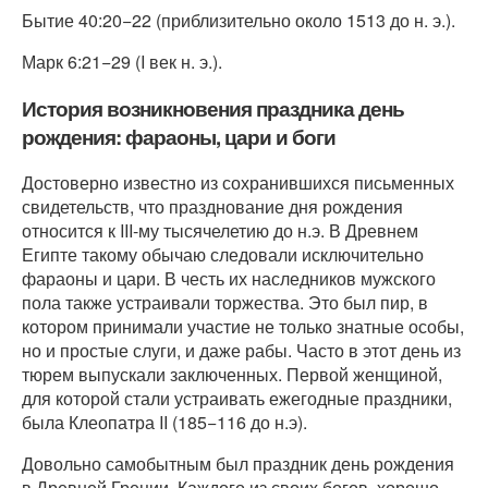
Бытие 40:20−22 (приблизительно около 1513 до н. э.).
Марк 6:21−29 (I век н. э.).
История возникновения праздника день
рождения: фараоны, цари и боги
Достоверно известно из сохранившихся письменных
свидетельств, что празднование дня рождения
относится к III-му тысячелетию до н.э. В Древнем
Египте такому обычаю следовали исключительно
фараоны и цари. В честь их наследников мужского
пола также устраивали торжества. Это был пир, в
котором принимали участие не только знатные особы,
но и простые слуги, и даже рабы. Часто в этот день из
тюрем выпускали заключенных. Первой женщиной,
для которой стали устраивать ежегодные праздники,
была Клеопатра II (185−116 до н.э).
Довольно самобытным был праздник день рождения
в Древней Греции. Каждого из своих богов, хорошо