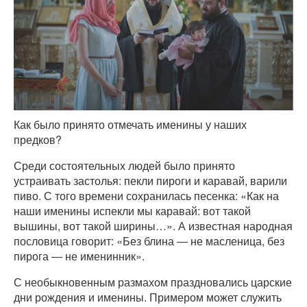
Как было принято отмечать именины у наших
предков?
Среди состоятельных людей было принято
устраивать застолья: пекли пироги и каравай, варили
пиво. С того времени сохранилась песенка: «Как на
наши именины испекли мы каравай: вот такой
вышины, вот такой ширины…». А известная народная
пословица говорит: «Без блина ― не масленица, без
пирога ― не именинник».
С необыкновенным размахом праздновались царские
дни рождения и именины. Примером может служить