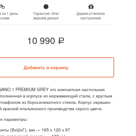
 за 1 день
Гарантия. Или
Дарим отличное
оскве
вернём деньги
настроение
10 990
a
NANO 1 PREMIUM GREY это компактная настольная
полненная в корпусе из нержавеющей стали, с круглым
плафоном из боросиликатного стекла. Корпус окрашен
 краской итальянского производства серого цвета.
ие параметры:
риты (ВхШхГ), мм — 165 х 120 х 97
сть топливной кассеты — 100 мл