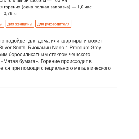
я горения (одна полная заправка) — 1,0 час
— 0,78 кг
ны
Для женщины
Для руководителя
но подойдет для дома или квартиры и может
lver Smith. Биокамин Nano 1 Premium Grey
йким боросиликатным стеклом чешского
 «Мятая бумага». Горение происходит в
яется при помощи специального металлического