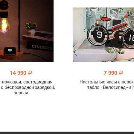
14 990
7 990
a
a
тирующая, светодиодная
Настольные часы с пере
 с беспроводной зарядкой,
табло «Велосипед» sil
черная