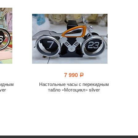
7 990
a
кидным
Настольные часы с перекидным
ver
табло «Мотоцикл» silver