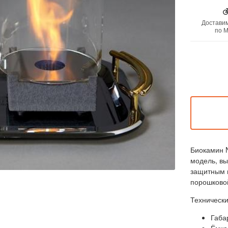
Доставим
по М
Биокамин 
модель, вы
защитным 
порошковой
Техническ
Габа
Ёмко