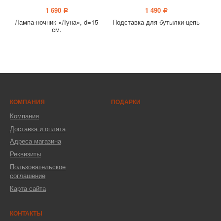
1 690
1 490
a
a
Лампа-ночник «Луна», d=15
Подставка для бутылки-цепь
см.
КОМПАНИЯ
ПОДАРКИ
Компания
Доставка и оплата
Адреса магазина
Реквизиты
Пользовательское
соглашение
Карта сайта
КОНТАКТЫ