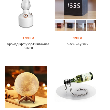
1 990
990
a
a
Аромадиффузор-Винтажная
Часы «Кубик»
лампа