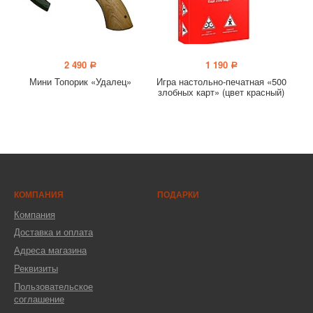
2 490
1 190
a
a
Мини Топорик «Удалец»
Игра настольно-печатная «500
злобных карт» (цвет красный)
КОМПАНИЯ
ПОДАРКИ
Компания
Доставка и оплата
Адреса магазина
Реквизиты
Пользовательское
соглашение