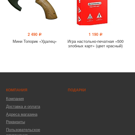
2 490
1 190
a
a
Мини Топорик «Удалец»
Игра настольно-печатная «500
злобных карт» (цвет красный)
КОМПАНИЯ
ПОДАРКИ
Компания
Доставка и оплата
Адреса магазина
Реквизиты
Пользовательское
соглашение