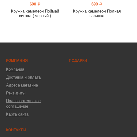
690
690
a
a
Кружка хамелеон Поймай
Кружка хамелеон Полная
сигнал ( черный )
зарядка
КОМПАНИЯ
ПОДАРКИ
Компания
Доставка и оплата
Адреса магазина
Реквизиты
Пользовательское
соглашение
Карта сайта
КОНТАКТЫ