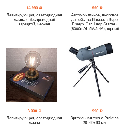
14 990
11 990
a
a
Левитирующая, светодиодная
Автомобильное, пусковое
лампа с беспроводной
устройство Baseus «Super
зарядкой, черная
Energy Car Jump Starter»
(8000mAh,5V/2.4A),черный
8 990
11 990
a
a
Левитирующая, светодиодная
Зрительная труба Praktica
лампа
20−60x60 мм