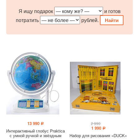
Я ищу подарок
и готов
потратить
рублей.
13 990
2 990
a
1 990
a
Интерактивный глобус Praktica
с умной ручкой и звёздным
Набор для рисования «DUCK»