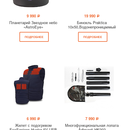
9 990
19 990
a
a
Планетарий Звездное небо
Бинокль Praktica
«AstroEye»
10х50,Водонепроницаемый
ПОДРОБНЕЕ
ПОДРОБНЕЕ
6 990
7 990
a
a
Жилет с подогревом
Многофункциональная лопата
EcoSapiens Hunter 5V USB
Adimanti HK002