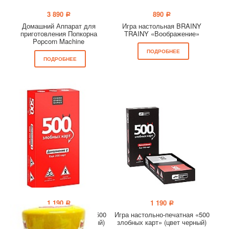
3 890
890
a
a
Домашний Аппарат для
Игра настольная BRAINY
приготовления Попкорна
TRAINY «Воображение»
Popcorn Machine
ПОДРОБНЕЕ
ПОДРОБНЕЕ
1 190
1 190
a
a
Игра настольно-печатная «500
Игра настольно-печатная «500
злобных карт» (цвет красный)
злобных карт» (цвет черный)