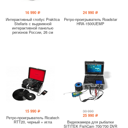
16 990
24 990
a
a
Интерактивный глобус Praktica
Ретро-проигрыватель Roadstar
Stellaris с выдвижной
HRA-1500UEMP
интерактивной панелью
регионов России, 26 см
15 990
30 990
a
25 990
a
Ретро-проигрыватель Ricatech
RTT20, черный + игла
Видеокамера для рыбалки
SITITEK FishCam 700/700 DVR